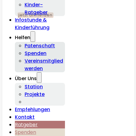
Kinder-
Ratgeber
Infostunde &
Kinderführung
Helfen
Patenschaft
Spenden
Vereinsmitglied
werden
Über Uns
Station
Projekte
Empfehlungen
Kontakt
Ratgeber
Spenden