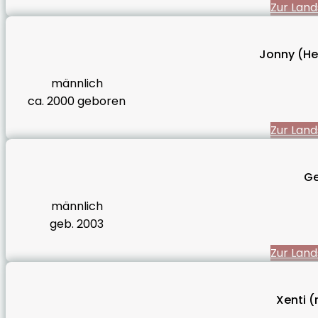
Zur Land
Jonny (He
männlich
ca. 2000 geboren
Zur Land
Ge
männlich
geb. 2003
Zur Land
Xenti (