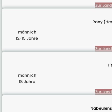
Zur Land
Rony (Her
männlich
12-15 Jahre
Zur Land
H
männlich
18 Jahre
Zur Land
Nabeulens