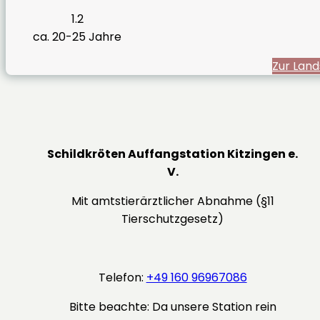
1.2
ca. 20-25 Jahre
Zur Land
Schildkröten Auffangstation Kitzingen e.
V.
Mit amtstierärztlicher Abnahme (§11
Tierschutzgesetz)
Telefon:
+49 160 96967086
Bitte beachte: Da unsere Station rein