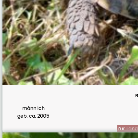
B
männlich
geb. ca. 2005
Zur Land